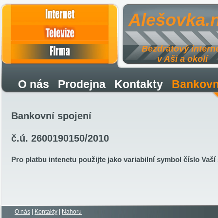
Internet
Alešovka.
Televize
Firma
Bezdrátový intern
v Aši a okolí
O nás
Prodejna
Kontakty
Bankovní
Bankovní spojení
č.ú. 2600190150/2010
Pro platbu intenetu použijte jako variabilní symbol číslo Vaší
O nás
|
Kontakty
|
Nahoru